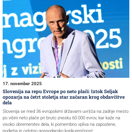
17. november 2025
Slovenija na repu Evrope po neto plači: Iztok Seljak
opozarja na četrt stoletja star začaran krog obdavčitve
dela
Slovenija se med 36 evropskimi državami uvršča na zadnje mesto
po višini neto plače pri bruto znesku 60.000 evrov, kar kaže na
visoko obremenitev dela, ki pomembno vpliva na zaposlene,
podjetja in celotno gospodarsko konkurenčnost.