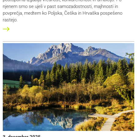
njenem smo se ujeli v past samozadostnosti, majhnosti in
povprečja, medtem ko Poljska, Češka in Hrvaška pospešeno
rastejo.
3. december 2025