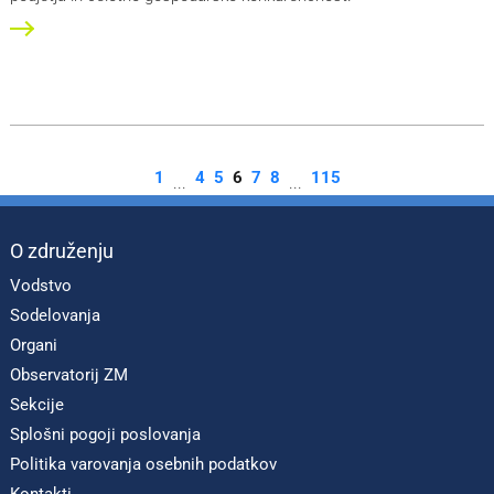
1
4
5
6
7
8
115
...
...
O združenju
Vodstvo
Sodelovanja
Organi
Observatorij ZM
Sekcije
Splošni pogoji poslovanja
Politika varovanja osebnih podatkov