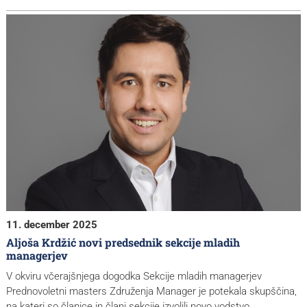
11. december 2025
Aljoša Krdžić novi predsednik sekcije mladih
managerjev
V okviru včerajšnjega dogodka Sekcije mladih managerjev
Prednovoletni masters Združenja Manager je potekala skupščina,
na kateri so članice in člani sekcije izvolili novo vodstvo.