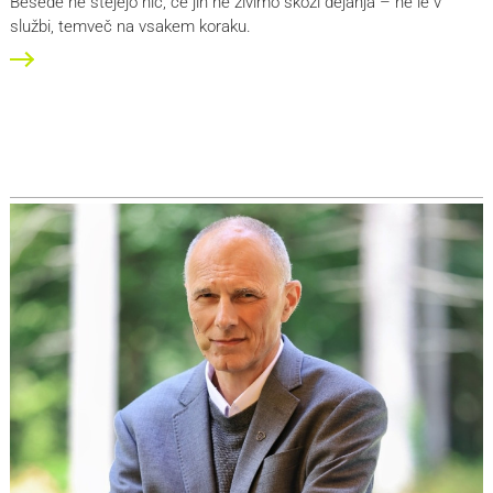
Besede ne štejejo nič, če jih ne živimo skozi dejanja – ne le v
službi, temveč na vsakem koraku.