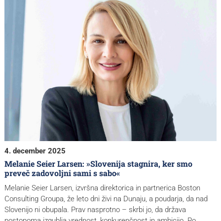
4. december 2025
Melanie Seier Larsen: »Slovenija stagnira, ker smo
preveč zadovoljni sami s sabo«
Melanie Seier Larsen, izvršna direktorica in partnerica Boston
Consulting Groupa, že leto dni živi na Dunaju, a poudarja, da nad
Slovenijo ni obupala. Prav nasprotno – skrbi jo, da država
postopoma izgublja vrednost, konkurenčnost in ambicijo. Po