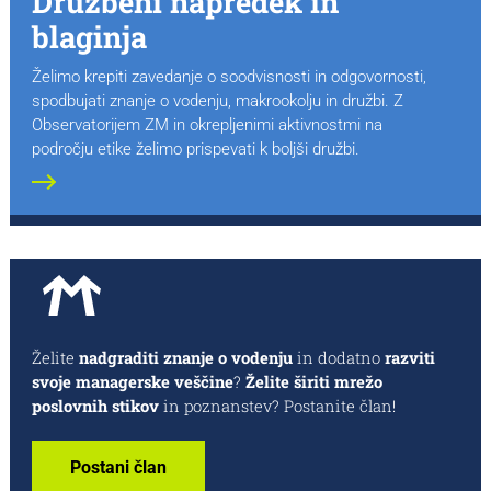
Družbeni napredek in
blaginja
Želimo krepiti zavedanje o soodvisnosti in odgovornosti,
spodbujati znanje o vodenju, makrookolju in družbi. Z
Observatorijem ZM in okrepljenimi aktivnostmi na
področju etike želimo prispevati k boljši družbi.
Želite
nadgraditi znanje o vodenju
in dodatno
razviti
svoje managerske veščine
?
Želite širiti mrežo
poslovnih stikov
in poznanstev? Postanite član!
Postani član