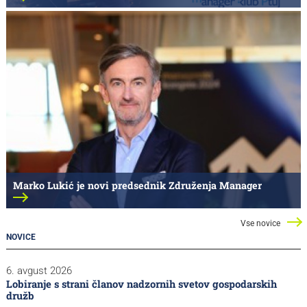
Marko Lukić je novi predsednik Združenja Manager
Vse novice
NOVICE
6. avgust 2026
Lobiranje s strani članov nadzornih svetov gospodarskih
družb