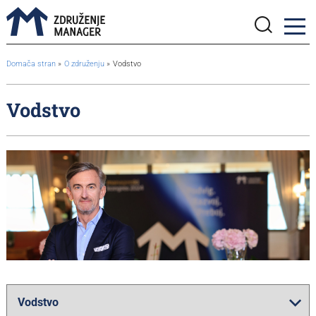
BreadcrumbsTemplate.TITLE_A11Y
Domača stran
O združenju
Vodstvo
Vodstvo