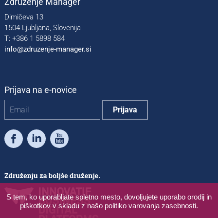
Združenje Manager
Dimičeva 13
1504 Ljubljana, Slovenija
T: +386 1 5898 584
info@zdruzenje-manager.si
Prijava na e-novice
Facebook
LinkedIn
Youtube
S tem, ko uporabljate spletno mesto, dovoljujete uporabo orodij in
piškotkov v skladu z našo
politiko varovanja zasebnosti
.