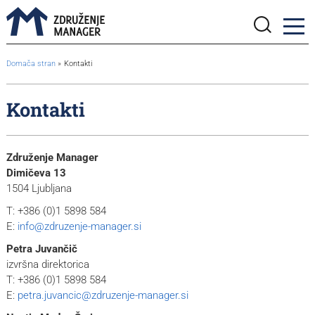
BreadcrumbsTemplate.TITLE_A11Y
Domača stran
Kontakti
Kontakti
Združenje Manager
Dimičeva 13
1504 Ljubljana
T: +386 (0)1 5898 584
E:
info@zdruzenje-manager.si
Petra Juvančič
izvršna direktorica
T: +386 (0)1 5898 584
E:
petra.juvancic@zdruzenje-manager.si