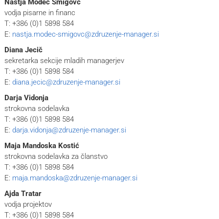
Nastja Modec Šmigovc
vodja pisarne in financ
T: +386 (0)1 5898 584
E:
nastja.modec-smigovc@zdruzenje-manager.si
Diana Jecič
sekretarka sekcije mladih managerjev
T: +386 (0)1 5898 584
E:
diana.jecic@zdruzenje-manager.si
Darja Vidonja
strokovna sodelavka
T: +386 (0)1 5898 584
E:
darja.vidonja@zdruzenje-manager.si
Maja Mandoska Kostić
strokovna sodelavka za članstvo
T: +386 (0)1 5898 584
E:
maja.mandoska@zdruzenje-manager.si
Ajda Tratar
vodja projektov
T: +386 (0)1 5898 584