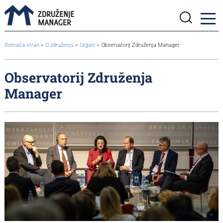
BreadcrumbsTemplate.TITLE_A11Y
Domača stran
O združenju
Organi
Observatorij Združenja Manager
Observatorij Združenja
Manager