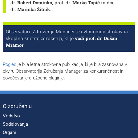
dr.
Robert Dominko,
prof. dr.
Marko Topič
in doc.
dr.
Marinka Žitnik
.
Observatorij Združenja Manager je avtonomna strokovna
skupina znotraj združenja, ki jo
vodi prof. dr. Dušan
Mramor
.
Pogled
je bila letna strokovna publikacija, ki je bila zasnovana v
okviru Observatorija Združenja Manager za konkurenčnost in
povečevanje družbene blaginje.
O združenju
Vodstvo
Sodelovanja
Organi