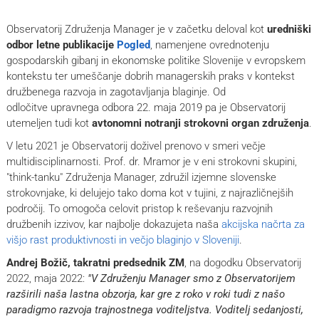
Observatorij Združenja Manager je v začetku deloval kot
uredniški
odbor letne publikacije
Pogled
, namenjene ovrednotenju
gospodarskih gibanj in ekonomske politike Slovenije v evropskem
kontekstu ter umeščanje dobrih managerskih praks v kontekst
družbenega razvoja in zagotavljanja blaginje. Od
odločitve upravnega odbora 22. maja 2019 pa je Observatorij
utemeljen tudi kot
avtonomni notranji strokovni organ združenja
.
V letu 2021 je Observatorij doživel prenovo v smeri večje
multidisciplinarnosti. Prof. dr. Mramor je v eni strokovni skupini,
"think-tanku" Združenja Manager, združil izjemne slovenske
strokovnjake, ki delujejo tako doma kot v tujini, z najrazličnejših
področij. To omogoča celovit pristop k reševanju razvojnih
družbenih izzivov, kar najbolje dokazujeta naša
akcijska načrta za
višjo rast produktivnosti in večjo blaginjo v Sloveniji
.
Andrej Božič, takratni predsednik ZM
, na dogodku Observatorij
2022, maja 2022:
"V Združenju Manager smo z Observatorijem
razširili naša lastna obzorja, kar gre z roko v roki tudi z našo
paradigmo razvoja trajnostnega voditeljstva. Voditelj sedanjosti,