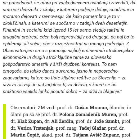
ne prihodnosti, se mora pri vsakodnevnem odločanju zavedati, da
smo vsi deležniki v okolju, v katerem podjetje deluje, soodvisni in
moramo delovati v ravnovesju. Še kako pomembno je to v
okoliščinah, s katerimi se soočamo v zadnjih dveh desetletjih.
Finančni in socialni krizi izpred 15 let samo sledijo takšni in
drugačni pretresi, eden bolj nepredvidljiv od drugega, pa naj bo to
epidemija ali vojna, obe z razsežnostmi na mnogo področjih. Z
Observatorijem smo s pomočjo najbolj eminentnih strokovnjakov
ekonomske in drugih strok ključne teme za slovensko
gospodarstvo umestili v širši družbeni kontekst. To nam
omogoča, da lahko danes suvereno, jasno in neposredno
zagovarjamo, katere so tiste ključne rešitve za Slovenijo – za
državo razvoja in ustvarjalnosti, za državo, v kateri se bo
praktično vsakdo lahko počutil dobro – za državo blaginje."
Observatorij ZM vodi prof. dr.
Dušan Mramor,
članice in
člani pa so še prof. dr.
Polona Domadenik Muren,
prof.
dr.
Blaž Zupan,
dr.
Ali Žerdin,
prof. dr.
Jože Sambt,
prof.
dr.
Verica Trstenjak,
prof. mag.
Tadej Glažar,
prof. dr.
Martin Čopič,
akad. prof. dr.
Tatjana Avšič Zupanc,
prof.