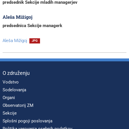
predsednik Sekcije mladih managerjev
Aleša Mižigoj
predsednica Sekcije managerk
Aleša Mižigoj
JPG
O združenju
Vodstvo
Sodelovanja
Organi
Observatorij ZM
Sekcije
Splošni pogoji poslovanja
Politika varovanja osebnih podatkov