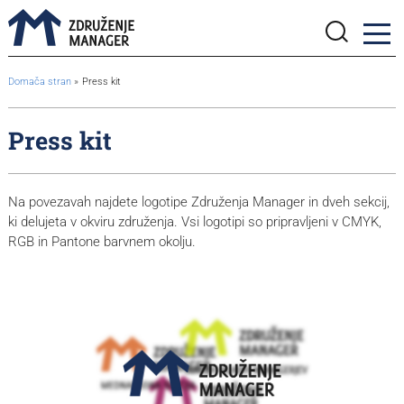
BreadcrumbsTemplate.TITLE_A11Y
Domača stran
Press kit
Press kit
Na povezavah najdete logotipe Združenja Manager in dveh sekcij,
ki delujeta v okviru združenja. Vsi logotipi so pripravljeni v CMYK,
RGB in Pantone barvnem okolju.