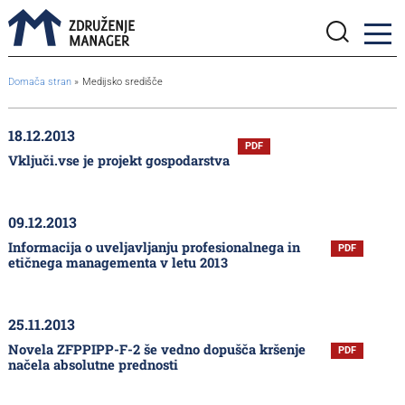
BreadcrumbsTemplate.TITLE_A11Y
Domača stran
Medijsko središče
18.12.2013
PDF
Vključi.vse je projekt gospodarstva
09.12.2013
Informacija o uveljavljanju profesionalnega in
PDF
etičnega managementa v letu 2013
25.11.2013
Novela ZFPPIPP-F-2 še vedno dopušča kršenje
PDF
načela absolutne prednosti