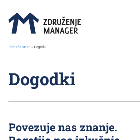
BreadcrumbsTemplate.TITLE_A11Y
Domača stran
Dogodki
Dogodki
Povezuje nas znanje.