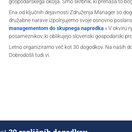
gospodarskega okolja. Smo skrbnik, ki prenaša to bog
Ena od ključnih dejavnosti Združenja Manager so dogo
družabne narave izpolnjujemo svoje osnovno poslans
managementom do skupnega napredka
.« V okviru 
posameznikov, ki oblikujejo slovenski gospodarski pro
Letno organiziramo več kot 30 dogodkov. Na naših d
Dobrodošli tudi vi.