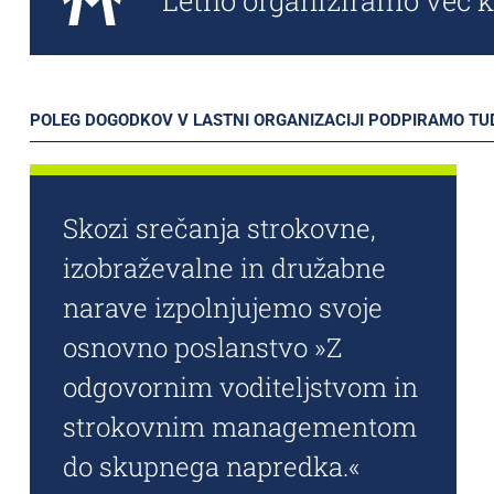
Letno organiziramo več 
POLEG DOGODKOV V LASTNI ORGANIZACIJI PODPIRAMO TUD
Skozi srečanja strokovne,
izobraževalne in družabne
narave izpolnjujemo svoje
osnovno poslanstvo »Z
odgovornim voditeljstvom in
strokovnim managementom
do skupnega napredka.«