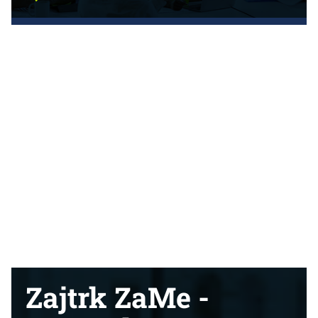
Zajtrk ZaMe -