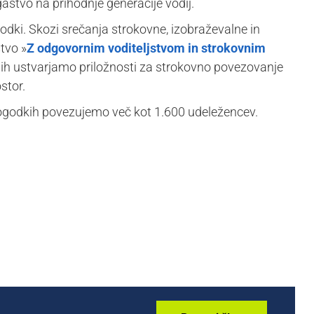
astvo na prihodnje generacije vodij.
dki. Skozi srečanja strokovne, izobraževalne in
tvo »
Z odgovornim voditeljstvom in strokovnim
njih ustvarjamo priložnosti za strokovno povezovanje
stor.
ogodkih povezujemo več kot 1.600 udeležencev.