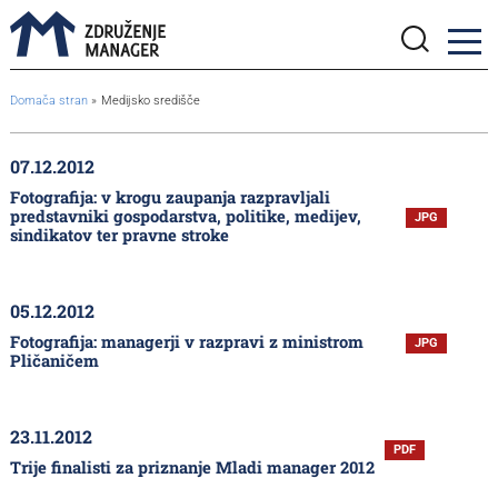
BreadcrumbsTemplate.TITLE_A11Y
Domača stran
Medijsko središče
07.12.2012
Fotografija: v krogu zaupanja razpravljali
predstavniki gospodarstva, politike, medijev,
JPG
sindikatov ter pravne stroke
05.12.2012
Fotografija: managerji v razpravi z ministrom
JPG
Pličaničem
23.11.2012
PDF
Trije finalisti za priznanje Mladi manager 2012