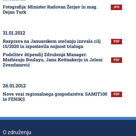
Fotografija: Minister Radovan Žerjav in mag.
JPG
Dejan Turk
31.01.2012
Razprava na Januarskem srečanju izzvala cilj
PDF
15/2020 in izpostavila nujnost trialoga
Podelitev štipendij Združenja Manager:
Mathieuju Boulayu, Janu Kettnakerju in Jeleni
PDF
Zvezdanović
26.01.2012
Nove vezi regionalnega gospodarstva: SAMIT100
PDF
in FENIKS
O združenju