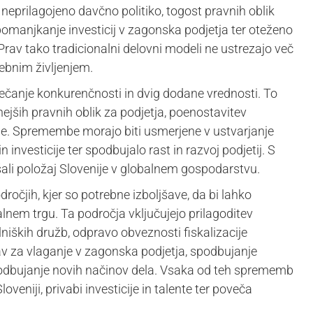
neprilagojeno davčno politiko, togost pravnih oblik
 pomanjkanje investicij v zagonska podjetja ter oteženo
 Prav tako tradicionalni delovni modeli ne ustrezajo več
bnim življenjem.
čanje konkurenčnosti in dvig dodane vrednosti. To
lnejših pravnih oblik za podjetja, poenostavitev
ije. Spremembe morajo biti usmerjene v ustvarjanje
 investicije ter spodbujalo rast in razvoj podjetij. S
jšali položaj Slovenije v globalnem gospodarstvu.
očjih, kjer so potrebne izboljšave, da bi lahko
lnem trgu. Ta področja vključujejo prilagoditev
lniških družb, odpravo obveznosti fiskalizacije
v za vlaganje v zagonska podjetja, spodbujanje
 spodbujanje novih načinov dela. Vsaka od teh sprememb
oveniji, privabi investicije in talente ter poveča