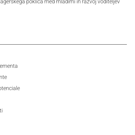
agerskega poklica med mladimi in razvoj voditeljev
gementa
nte
tenciale
ti