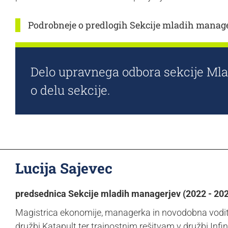
Podrobneje o predlogih Sekcije mladih manag
Delo upravnega odbora sekcije M
o delu sekcije.
Lucija Sajevec
predsednica Sekcije mladih managerjev (2022 - 20
Magistrica ekonomije, managerka in novodobna voditel
družbi Katapult ter trajnostnim rešitvam v družbi Infi