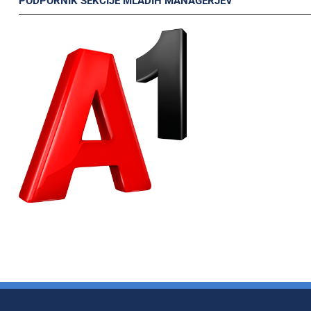
PODPORNIK SEKCIJE MLADIH MANAGERJEV