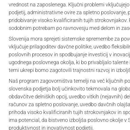
vrednost na zaposlenega. Ključni problemi vključujejo 
podjetij, administrativne ovire za spletno poslovanje,
pridobivanje visoko kvalificiranih tujih strokovnjakov.
sodobnim potrebam po ravnovesju med delom in zase
Slovenija mora sprejeti sistemske spremembe za pove
vključuje prilagoditev davčne politike, uvedbo fleksibi
poslovnih procesov in spodbujanje investicij v inovac
ugodnega poslovnega okolja, ki bo privabljalo talente in
temi ukrepi bomo zagotovili trajnostni razvoj in izbol
Naš program zagovorništva temelji na več ključnih podr
slovenska podjetja bolj učinkovito tekmovala na globa
obdavčitve delniških opcij, uvedbo vitkih (nejavnih) de
računov za spletno poslovanje, uvedbo davčnih olajša
prihoda visoko kvalificiranih tujih strokovnjakov in
ima potencial, da bistveno izboljša poslovno okolje v Sl
produktivnost in inovativnost podjetij.