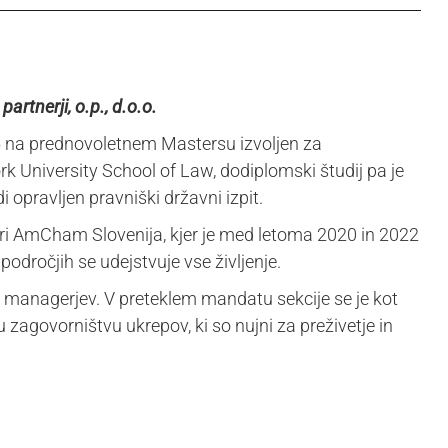
partnerji, o.p., d.o.o.
2025 na prednovoletnem Mastersu izvoljen za
ork University School of Law, dodiplomski študij pa je
i opravljen pravniški državni izpit.
 pri AmCham Slovenija, kjer je med letoma 2020 in 2022
področjih se udejstvuje vse življenje.
 managerjev. V preteklem mandatu sekcije se je kot
govorništvu ukrepov, ki so nujni za preživetje in