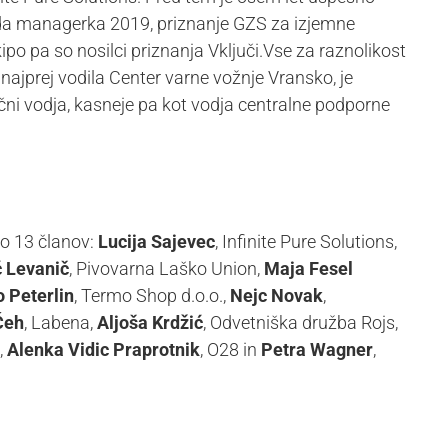
ada managerka 2019, priznanje GZS za izjemne
po pa so nosilci priznanja Vključi.Vse za raznolikost
najprej vodila Center varne vožnje Vransko, je
očni vodja, kasneje pa kot vodja centralne podporne
o 13 članov:
Lucija Sajevec
, Infinite Pure Solutions,
ć Levanič
, Pivovarna Laško Union,
Maja Fesel
o Peterlin
, Termo Shop d.o.o.,
Nejc Novak
,
Čeh
, Labena,
Aljoša Krdžić
, Odvetniška družba Rojs,
,
Alenka Vidic Praprotnik
, O28 in
Petra Wagner
,