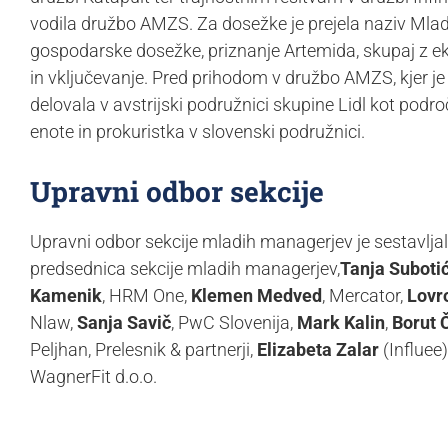
vodila družbo AMZS. Za dosežke je prejela naziv Ml
gospodarske dosežke, priznanje Artemida, skupaj z eki
in vključevanje. Pred prihodom v družbo AMZS, kjer je 
delovala v avstrijski podružnici skupine Lidl kot podr
enote in prokuristka v slovenski podružnici.
Upravni odbor sekcije
Upravni odbor sekcije mladih managerjev je sestavljal
predsednica sekcije mladih managerjev,
Tanja Suboti
Kamenik
, HRM One,
Klemen Medved
, Mercator,
Lovr
Nlaw,
Sanja Savič
, PwC Slovenija,
Mark Kalin
,
Borut 
Peljhan, Prelesnik & partnerji,
Elizabeta Zalar
(Influee)
WagnerFit d.o.o.