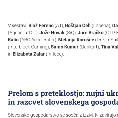
V sestavi:
Blaž Ferenc
(A1),
Boštjan Čeh
(Labena),
Da
(Agencija 101),
Jože Novak
(SiQ),
Jure Bračko
(OTP 
Kalin
(ABC Accelerator),
Melanja Korošec
(DreamSail
(Interblock Gaming),
Samo Kumar
(Bankart),
Tina Va
in
Elizabeta Zalar
(Influee).
Prelom s preteklostjo: nujni ukr
in razcvet slovenskega gospod
Slovensko gospodarstvo se sooča z izzivi, ki zaviraj