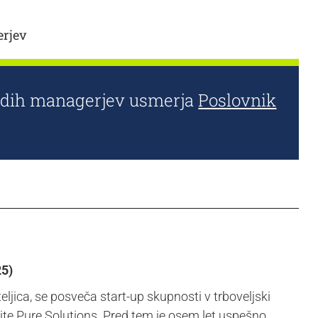
erjev
ladih managerjev usmerja
Poslovnik
25)
jica, se posveča start-up skupnosti v trboveljski
nite Pure Solutions. Pred tem je osem let uspešno