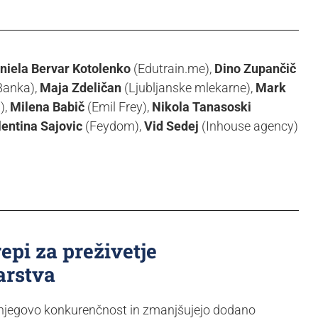
niela Bervar Kotolenko
(Edutrain.me),
Dino Zupančič
Banka),
Maja Zdeličan
(Ljubljanske mlekarne),
Mark
),
Milena Babič
(Emil Frey),
Nikola Tanasoski
lentina Sajovic
(Feydom),
Vid Sedej
(Inhouse agency)
epi za preživetje
arstva
o njegovo konkurenčnost in zmanjšujejo dodano