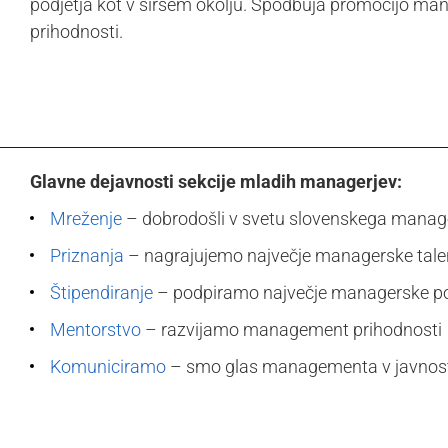
podjetja kot v širšem okolju. Spodbuja promocijo man
prihodnosti.
Glavne dejavnosti sekcije mladih managerjev:
Mreženje
– dobrodošli v svetu slovenskega mana
Priznanja
– nagrajujemo največje managerske tale
Štipendiranje
– podpiramo največje managerske po
Mentorstvo
– razvijamo management prihodnosti
Komuniciramo
– smo glas managementa v javnos