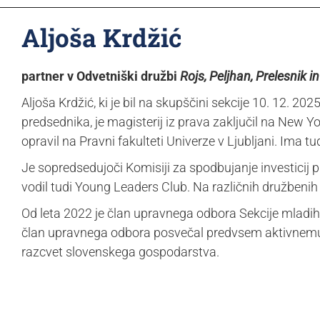
Aljoša Krdžić
partner v Odvetniški družbi
Rojs, Peljhan, Prelesnik in 
Aljoša Krdžić, ki je bil na skupščini sekcije 10. 12. 
predsednika, je magisterij iz prava zaključil na New Y
opravil na Pravni fakulteti Univerze v Ljubljani. Ima tud
Je sopredsedujoči Komisiji za spodbujanje investicij
vodil tudi Young Leaders Club. Na različnih družbenih 
Od leta 2022 je član upravnega odbora Sekcije mladih
član upravnega odbora posvečal predvsem aktivnemu za
razcvet slovenskega gospodarstva.