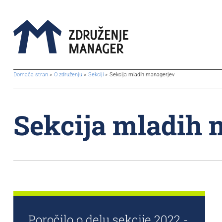
BreadcrumbsTemplate.TITLE_A11Y
Domača stran
O združenju
Sekciji
Sekcija mladih managerjev
Sekcija mladih 
Poročilo o delu sekcije 2022 -