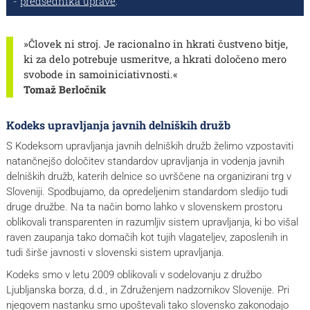
-
predsednika uprave
.
»Človek ni stroj. Je racionalno in hkrati čustveno bitje,
ki za delo potrebuje usmeritve, a hkrati določeno mero
svobode in samoiniciativnosti.«
Tomaž Berločnik
Kodeks upravljanja javnih delniških družb
S Kodeksom upravljanja javnih delniških družb želimo vzpostaviti
natančnejšo določitev standardov upravljanja in vodenja javnih
delniških družb, katerih delnice so uvrščene na organizirani trg v
Sloveniji. Spodbujamo, da opredeljenim standardom sledijo tudi
druge družbe. Na ta način bomo lahko v slovenskem prostoru
oblikovali transparenten in razumljiv sistem upravljanja, ki bo višal
raven zaupanja tako domačih kot tujih vlagateljev, zaposlenih in
tudi širše javnosti v slovenski sistem upravljanja.
Kodeks smo v letu 2009 oblikovali v sodelovanju z družbo
Ljubljanska borza, d.d., in Združenjem nadzornikov Slovenije. Pri
njegovem nastanku smo upoštevali tako slovensko zakonodajo