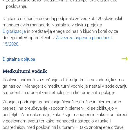
zagotavljanju dovolj sredstev in virov za vpeljavo digitalnega
poslovanja.
Digitalno obljubo je do sedaj podpisalo že več kot 120 slovenskih
managerjev in managerk. Nastala je v okviru projekta
Digitalizacija
in predstavlja enega od naših ključnih korakov za
dosego ciljev, opredeljenih v
Zavezi za uspešno prihodnost
15/2020
.
Digitalna obljuba
Medkulturni vodnik
Poslovni priročnik za srečanja s tujimi ljudmi in navadami, ki smo
ga naslovili Managerski medkulturni vodnik, je nastal v sodelovanju
s študenti in študentkami etnologije in kulturne antropologije.
Znanje s področja preučevanje človeške družbe in plemen smo
prenesli na preučevanje »sodobnih plemen«, ki se oblikujejo v
podjetjih. Zanimalo nas je, kako živijo managerji in kakšni so obredi
v poslovnem svetu ter kako managerji nastopajo v funkciji
posrednikov med poslovnimi kulturami – tako znotraj ene države