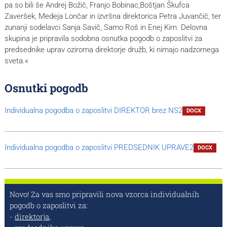
pa so bili še Andrej Božič, Franjo Bobinac,Boštjan Škufca
Zaveršek, Medeja Lončar in izvršna direktorica Petra Juvančič, ter
zunanji sodelavci Sanja Savič, Samo Roš in Enej Kirn. Delovna
skupina je pripravila sodobna osnutka pogodb o zaposlitvi za
predsednike uprav oziroma direktorje družb, ki nimajo nadzornega
sveta.«
Osnutki pogodb
Individualna pogodba o zaposlitvi DIREKTOR brez NS2
DOCX
Individualna pogodba o zaposlitvi PREDSEDNIK UPRAVE2
DOCX
Novo! Za vas smo pripravili nova vzorca individualnih
pogodb o zaposlitvi za:
-
direktorja
,