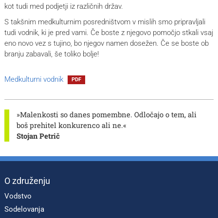
kot tudi med podjetji iz različnih držav.
S takšnim medkulturnim posredništvom v mislih smo pripravljali
tudi vodnik, ki je pred vami. Če boste z njegovo pomočjo stkali vsaj
eno novo vez s tujino, bo njegov namen dosežen. Če se boste ob
branju zabavali, še toliko bolje!
Medkulturni vodnik
PDF
»Malenkosti so danes pomembne. Odločajo o tem, ali
boš prehitel konkurenco ali ne.«
Stojan Petrič
O združenju
Vodstvo
Sodelovanja