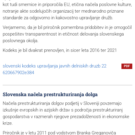
kot tudi smernice in priporočila EU, etična načela poslovne kulture,
notranje akte sodelujočih organizacij ter mednarodno priznane
standarde za odgovorno in kakovostno upravljanje družb.
Verjamemo, da je bil priročnik pomembna pridobitev in je omogočil
pospešitev transparentnost in etičnost delovanja slovenskega
poslovnega okolja.
Kodeks je bil dvakrat prenovljen, in sicer leta 2016 ter 2021
slovenski kodeks upravljanja javnih delniskih druzb 22
PDF
620667902e384
Slovenska načela prestrukturiranja dolga
Načela prestrukturiranja dolgov podjetij v Sloveniji povzemajo
izkušnje evropskih in azijskih držav s področja prestrukturiranj
gospodarstva v razmerah njegove prezadolženosti in ekonomske
krize.
Priročnik je v letu 2011 pod vodstvom Branka Greganoviča