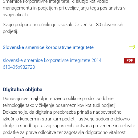
Smernice korporativne integritete, ki služijo kot vodilo
managementu in podjetjem pri uveljavljanju tega poslanstva v
svojih okoljih.
Svojo podporo priročniku je izkazalo že več kot 80 slovenskih
podjetij.
Slovenske smernice korporativne integritete
slovenske smernice korporativne integritete 2014
PDF
610405b982728
Digitalna obljuba
Današnji svet najbolj intenzivno oblikuje prodor sodobne
tehnologije tako v življenje posameznikov kot tudi podjetij.
Dokazano je, da digitalna preobrazba prinaša nadpovprečno
izkušnjo kupcem in strankam podjetij, ustvarja sodobno delovno
okolje in spodbuja razvoj zaposlenih, ustvarja preverjene in celovite
podatke za prave odločitve ter zagotavlja dolgoročno vitalnost