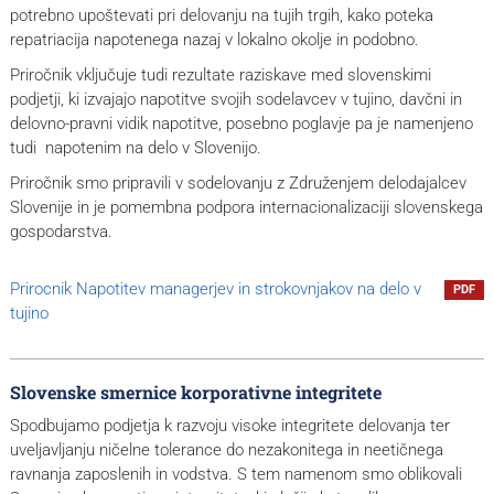
potrebno upoštevati pri delovanju na tujih trgih, kako poteka
repatriacija napotenega nazaj v lokalno okolje in podobno.
Priročnik vključuje tudi rezultate raziskave med slovenskimi
podjetji, ki izvajajo napotitve svojih sodelavcev v tujino, davčni in
delovno-pravni vidik napotitve, posebno poglavje pa je namenjeno
tudi napotenim na delo v Slovenijo.
Priročnik smo pripravili v sodelovanju z Združenjem delodajalcev
Slovenije in je pomembna podpora internacionalizaciji slovenskega
gospodarstva.
Prirocnik Napotitev managerjev in strokovnjakov na delo v
PDF
tujino
Slovenske smernice korporativne integritete
Spodbujamo podjetja k razvoju visoke integritete delovanja ter
uveljavljanju ničelne tolerance do nezakonitega in neetičnega
ravnanja zaposlenih in vodstva. S tem namenom smo oblikovali