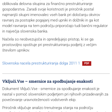
oblikovala delovna skupina za finančno prestrukturiranje
gospodarstva. Zaradi svoje koristnosti je priročnik postal
najmanjši skupni imenovalec vseh bank pri določanju okvirov
ravnanj za postopke pogajanj med upniki in dolžniki in ga kot
model ravnanja na tem področju priporočajo tudi bančni regulator
in največja slovenska banka.
Načela so neobvezujoča in opredeljujejo pristop, ki se ga
prostovoljno spoštuje pri prestrukturiranju podjetij z večjim
številom upnikov.
Slovenska nacela prestrukturiranja dolga 2011 1
PDF
Vključi.Vse – smernice za spodbujanje enakosti
Dokument Vključi.Vse - smernice za spodbujanje enakosti je
nastal v pomoč slovenskim podjetjem pri njihovih prizadevanjih za
povečevanje uravnoteženosti vodstvenih ekip.
Priročnik vključuje analizo trenutnega stanja na področju