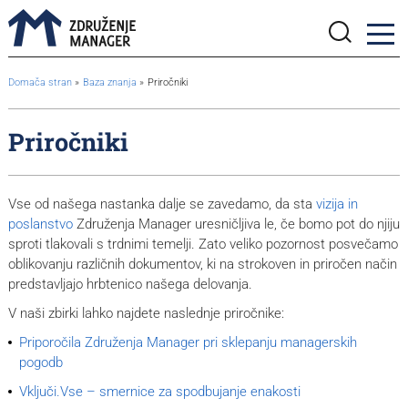
BreadcrumbsTemplate.TITLE_A11Y
Domača stran
Baza znanja
Priročniki
Priročniki
Vse od našega nastanka dalje se zavedamo, da sta
vizija in
poslanstvo
Združenja Manager uresničljiva le, če bomo pot do njiju
sproti tlakovali s trdnimi temelji. Zato veliko pozornost posvečamo
oblikovanju različnih dokumentov, ki na strokoven in priročen način
predstavljajo hrbtenico našega delovanja.
V naši zbirki lahko najdete naslednje priročnike:
Priporočila Združenja Manager pri sklepanju managerskih
pogodb
Vključi.Vse – smernice za spodbujanje enakosti