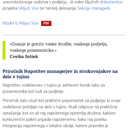
uravnoteženega vodstva v podjetju. Je eden ključnih
dokumentov
projekta
Vključi.Vse
ter temelj delovanja
Sekcije managerk
.
Model 6 Vkljuci.Vse
PDF
»Znanje je gonilo vsake družbe, vsakega podjetja,
vsakega posameznika.«
Cvetka Selšek
Priročnik Napotitev managerjev in strokovnjakov na
delo v tujino
Napotitev sodelavcev v tujino je zahteven korak tako za
posameznika kot tudi za podjetja.
Priročnik zato služi kot praktični pripomoček za podjetja, ki svoje
sodelavce pošiljajo na delo v tujino. Nudi odgovor na praktična
vprašanja, kot so ali naj napotenega spremlja družina, kakšen
konkurenčni paket pripada napotenemu, kako naj poteka
integracija napotenega v lokalno okolje, katere praznike je