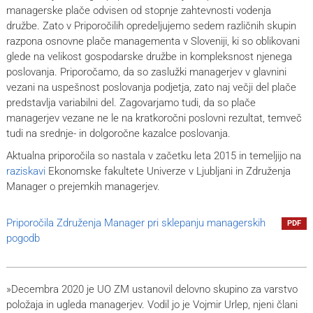
managerske plače odvisen od stopnje zahtevnosti vodenja
družbe. Zato v Priporočilih opredeljujemo sedem različnih skupin
razpona osnovne plače managementa v Sloveniji, ki so oblikovani
glede na velikost gospodarske družbe in kompleksnost njenega
poslovanja. Priporočamo, da so zaslužki managerjev v glavnini
vezani na uspešnost poslovanja podjetja, zato naj večji del plače
predstavlja variabilni del. Zagovarjamo tudi, da so plače
managerjev vezane ne le na kratkoročni poslovni rezultat, temveč
tudi na srednje- in dolgoročne kazalce poslovanja.
Aktualna priporočila so nastala v začetku leta 2015 in temeljijo na
raziskavi
Ekonomske fakultete Univerze v Ljubljani in Združenja
Manager o prejemkih managerjev.
Priporočila Združenja Manager pri sklepanju managerskih
PDF
pogodb
»Decembra 2020 je UO ZM ustanovil delovno skupino za varstvo
položaja in ugleda managerjev. Vodil jo je Vojmir Urlep, njeni člani