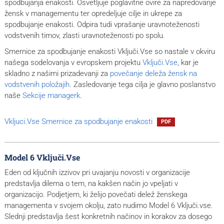
spodbujanja enakosti. Osvetljuje poglavitne ovire za napredovanje
žensk v managementu ter opredeljuje cilje in ukrepe za
spodbujanje enakosti. Odpira tudi vprašanje uravnoteženosti
vodstvenih timov, zlasti uravnoteženosti po spolu.
Smernice za spodbujanje enakosti Vključi.Vse so nastale v okviru
našega sodelovanja v evropskem projektu
Vključi.Vse
, kar je
skladno z našimi prizadevanji za
povečanje deleža žensk na
vodstvenih položajih
. Zasledovanje tega cilja je glavno poslanstvo
naše
Sekcije managerk
.
Vkljuci.Vse Smernice za spodbujanje enakosti
PDF
Model 6 Vključi.Vse
Eden od ključnih izzivov pri uvajanju novosti v organizacije
predstavlja dilema o tem, na kakšen način jo vpeljati v
organizacijo. Podjetjem, ki želijo povečati delež ženskega
managementa v svojem okolju, zato nudimo Model 6 Vključi.vse.
Slednji predstavlja šest konkretnih načinov in korakov za dosego