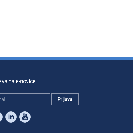
java na e-novice
Facebook
LinkedIn
Youtube