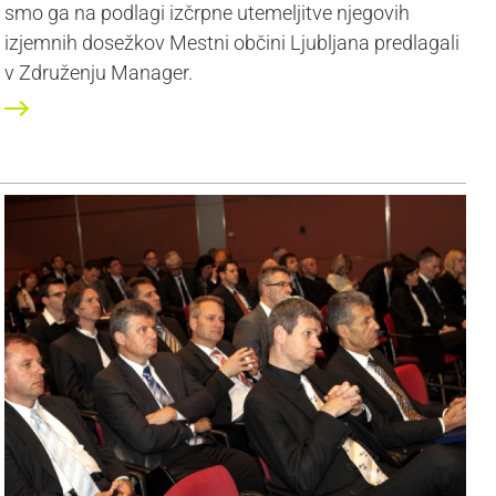
smo ga na podlagi izčrpne utemeljitve njegovih
izjemnih dosežkov Mestni občini Ljubljana predlagali
v Združenju Manager.