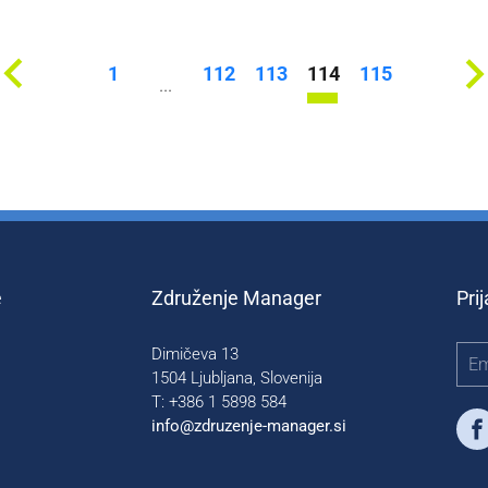
1
112
113
114
115
...
e
Združenje Manager
Pri
Dimičeva 13
1504 Ljubljana, Slovenija
T: +386 1 5898 584
info@zdruzenje-manager.si