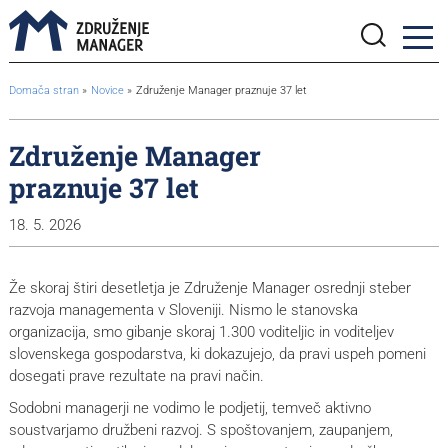
BreadcrumbsTemplate.TITLE_A11Y
Domača stran
Novice
Združenje Manager praznuje 37 let
Združenje Manager
praznuje 37 let
18. 5. 2026
Že skoraj štiri desetletja je Združenje Manager osrednji steber
razvoja managementa v Sloveniji. Nismo le stanovska
organizacija, smo gibanje skoraj 1.300 voditeljic in voditeljev
slovenskega gospodarstva, ki dokazujejo, da pravi uspeh pomeni
dosegati prave rezultate na pravi način.
Sodobni managerji ne vodimo le podjetij, temveč aktivno
soustvarjamo družbeni razvoj. S spoštovanjem, zaupanjem,