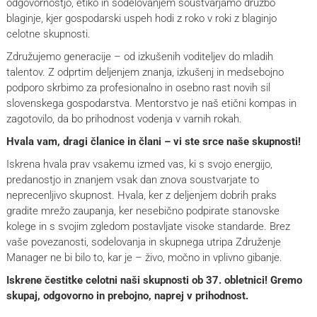
odgovornostjo, etiko in sodelovanjem soustvarjamo družbo
blaginje, kjer gospodarski uspeh hodi z roko v roki z blaginjo
celotne skupnosti.
Združujemo generacije – od izkušenih voditeljev do mladih
talentov. Z odprtim deljenjem znanja, izkušenj in medsebojno
podporo skrbimo za profesionalno in osebno rast novih sil
slovenskega gospodarstva. Mentorstvo je naš etični kompas in
zagotovilo, da bo prihodnost vodenja v varnih rokah.
Hvala vam, dragi članice in člani – vi ste srce naše skupnosti!
Iskrena hvala prav vsakemu izmed vas, ki s svojo energijo,
predanostjo in znanjem vsak dan znova soustvarjate to
neprecenljivo skupnost. Hvala, ker z deljenjem dobrih praks
gradite mrežo zaupanja, ker nesebično podpirate stanovske
kolege in s svojim zgledom postavljate visoke standarde. Brez
vaše povezanosti, sodelovanja in skupnega utripa Združenje
Manager ne bi bilo to, kar je – živo, močno in vplivno gibanje.
Iskrene čestitke celotni naši skupnosti ob 37. obletnici! Gremo
skupaj, odgovorno in prebojno, naprej v prihodnost.