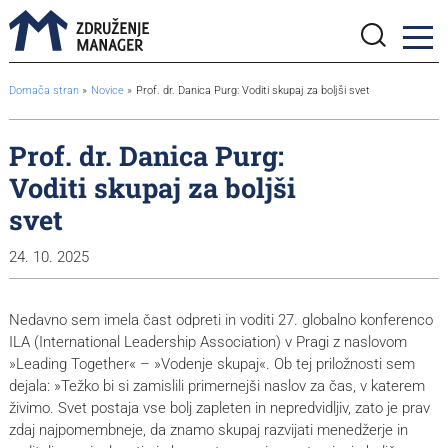
BreadcrumbsTemplate.TITLE_A11Y
Domača stran
Novice
Prof. dr. Danica Purg: Voditi skupaj za boljši svet
Prof. dr. Danica Purg:
Voditi skupaj za boljši
svet
24. 10. 2025
Nedavno sem imela čast odpreti in voditi 27. globalno konferenco
ILA (International Leadership Association) v Pragi z naslovom
»Leading Together« – »Vodenje skupaj«. Ob tej priložnosti sem
dejala: »Težko bi si zamislili primernejši naslov za čas, v katerem
živimo. Svet postaja vse bolj zapleten in nepredvidljiv, zato je prav
zdaj najpomembneje, da znamo skupaj razvijati menedžerje in