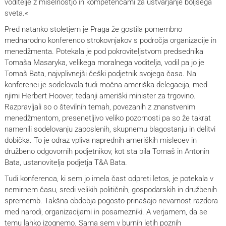
voditelje z miselnostjo in kompetencami za ustvarjanje boljšega
sveta.«
Pred natanko stoletjem je Praga že gostila pomembno
mednarodno konferenco strokovnjakov s področja organizacije in
menedžmenta. Potekala je pod pokroviteljstvom predsednika
Tomaša Masaryka, velikega moralnega voditelja, vodil pa jo je
Tomaš Bata, najvplivnejši češki podjetnik svojega časa. Na
konferenci je sodelovala tudi močna ameriška delegacija, med
njimi Herbert Hoover, tedanji ameriški minister za trgovino.
Razpravljali so o številnih temah, povezanih z znanstvenim
menedžmentom, presenetljivo veliko pozornosti pa so že takrat
namenili sodelovanju zaposlenih, skupnemu blagostanju in delitvi
dobička. To je odraz vpliva naprednih ameriških mislecev in
družbeno odgovornih podjetnikov, kot sta bila Tomaš in Antonin
Bata, ustanovitelja podjetja T&A Bata.
Tudi konferenca, ki sem jo imela čast odpreti letos, je potekala v
nemirnem času, sredi velikih političnih, gospodarskih in družbenih
sprememb. Takšna obdobja pogosto prinašajo nevarnost razdora
med narodi, organizacijami in posamezniki. A verjamem, da se
temu lahko izognemo. Sama sem v burnih letih poznih