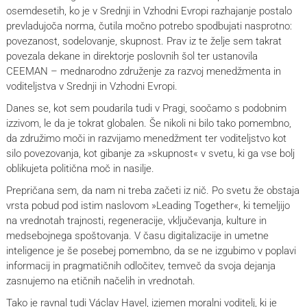
osemdesetih, ko je v Srednji in Vzhodni Evropi razhajanje postalo
prevladujoča norma, čutila močno potrebo spodbujati nasprotno:
povezanost, sodelovanje, skupnost. Prav iz te želje sem takrat
povezala dekane in direktorje poslovnih šol ter ustanovila
CEEMAN – mednarodno združenje za razvoj menedžmenta in
voditeljstva v Srednji in Vzhodni Evropi.
Danes se, kot sem poudarila tudi v Pragi, soočamo s podobnim
izzivom, le da je tokrat globalen. Še nikoli ni bilo tako pomembno,
da združimo moči in razvijamo menedžment ter voditeljstvo kot
silo povezovanja, kot gibanje za »skupnost« v svetu, ki ga vse bolj
oblikujeta politična moč in nasilje.
Prepričana sem, da nam ni treba začeti iz nič. Po svetu že obstaja
vrsta pobud pod istim naslovom »Leading Together«, ki temeljijo
na vrednotah trajnosti, regeneracije, vključevanja, kulture in
medsebojnega spoštovanja. V času digitalizacije in umetne
inteligence je še posebej pomembno, da se ne izgubimo v poplavi
informacij in pragmatičnih odločitev, temveč da svoja dejanja
zasnujemo na etičnih načelih in vrednotah.
Tako je ravnal tudi Václav Havel, izjemen moralni voditelj, ki je