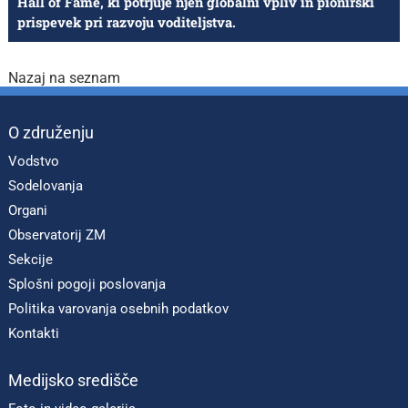
Hall of Fame, ki potrjuje njen globalni vpliv in pionirski
prispevek pri razvoju voditeljstva.
Nazaj na seznam
O združenju
Vodstvo
Sodelovanja
Organi
Observatorij ZM
Sekcije
Splošni pogoji poslovanja
Politika varovanja osebnih podatkov
Kontakti
Medijsko središče