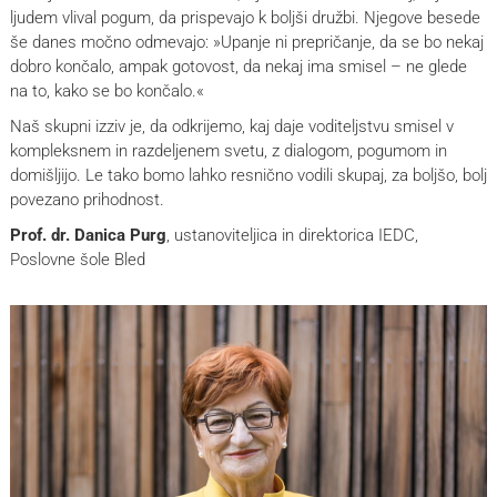
ljudem vlival pogum, da prispevajo k boljši družbi. Njegove besede
še danes močno odmevajo: »Upanje ni prepričanje, da se bo nekaj
dobro končalo, ampak gotovost, da nekaj ima smisel – ne glede
na to, kako se bo končalo.«
Naš skupni izziv je, da odkrijemo, kaj daje voditeljstvu smisel v
kompleksnem in razdeljenem svetu, z dialogom, pogumom in
domišljijo. Le tako bomo lahko resnično vodili skupaj, za boljšo, bolj
povezano prihodnost.
Prof. dr. Danica Purg
, ustanoviteljica in direktorica IEDC,
Poslovne šole Bled