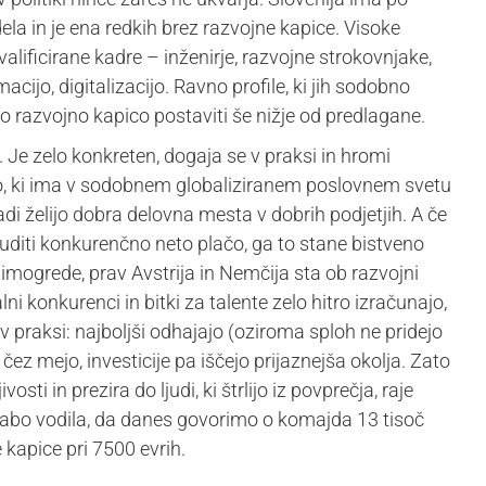
a in je ena redkih brez razvojne kapice. Visoke
lificirane kadre – inženirje, razvojne strokovnjake,
cijo, digitalizacijo. Ravno profile, ki jih sodobno
no razvojno kapico postaviti še nižje od predlagane.
. Je zelo konkreten, dogaja se v praksi in hromi
o, ki ima v sodobnem globaliziranem poslovnem svetu
adi želijo dobra delovna mesta v dobrih podjetjih. A če
diti konkurenčno neto plačo, ga to stane bistveno
Mimogrede, prav Avstrija in Nemčija sta ob razvojni
lni konkurenci in bitki za talente zelo hitro izračunajo,
 v praksi: najboljši odhajajo (oziroma sploh ne pridejo
 čez mejo, investicije pa iščejo prijaznejša okolja. Zato
ti in prezira do ljudi, ki štrlijo iz povprečja, raje
 slabo vodila, da danes govorimo o komajda 13 tisoč
kapice pri 7500 evrih.