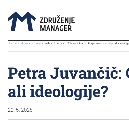
BreadcrumbsTemplate.TITLE_A11Y
Domača stran
Novice
Petra Juvančič: Od česa bomo bolje živeli: razvoja ali ideologi
Petra Juvančič: 
ali ideologije?
22. 5. 2026