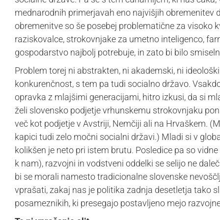
mednarodnih primerjavah eno najvišjih obremenitev del
obremenitve so še posebej problematične za visoko kva
raziskovalce, strokovnjake za umetno inteligenco, farma
gospodarstvo najbolj potrebuje, in zato bi bilo smisel
Problem torej ni abstrakten, ni akademski, ni ideološki
konkurenčnost, s tem pa tudi socialno državo. Vsakd
opravka z mlajšimi generacijami, hitro izkusi, da si ml
želi slovensko podjetje vrhunskemu strokovnjaku ponu
več kot podjetje v Avstriji, Nemčiji ali na Hrvaškem. (
kapici tudi zelo močni socialni državi.) Mladi si v globa
kolikšen je neto pri istem brutu. Posledice pa so vidne
k nam), razvojni in vodstveni oddelki se selijo ne daleč
bi se morali namesto tradicionalne slovenske nevoščljivos
vprašati, zakaj nas je politika zadnja desetletja tako
posameznikih, ki presegajo postavljeno mejo razvojne 