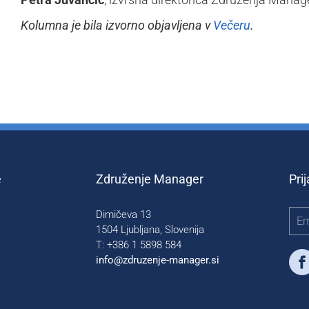
Kolumna je bila izvorno objavljena v
Večeru
.
e
Združenje Manager
Pri
Dimičeva 13
1504 Ljubljana, Slovenija
T: +386 1 5898 584
info@zdruzenje-manager.si