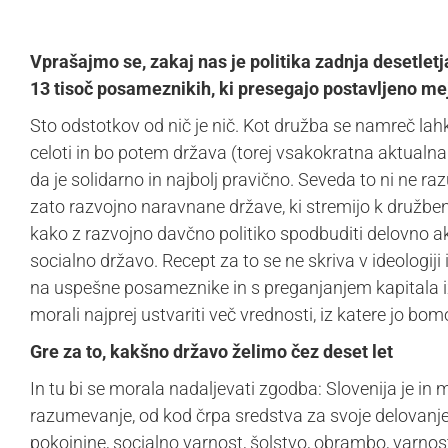
Vprašajmo se, zakaj nas je politika zadnja desetlet
13 tisoč posameznikih, ki presegajo postavljeno mej
Sto odstotkov od nič je nič. Kot družba se namreč l
celoti in bo potem država (torej vsakokratna aktualna p
da je solidarno in najbolj pravično. Seveda to ni ne r
zato razvojno naravnane države, ki stremijo k družben
kako z razvojno davčno politiko spodbuditi delovno ak
socialno državo. Recept za to se ne skriva v ideologiji 
na uspešne posameznike in s preganjanjem kapitala i
morali najprej ustvariti več vrednosti, iz katere jo bomo
Gre za to, kakšno državo želimo čez deset let
In tu bi se morala nadaljevati zgodba: Slovenija je in
razumevanje, od kod črpa sredstva za svoje delovanje.
pokojnine, socialno varnost, šolstvo, obrambo, varnost 