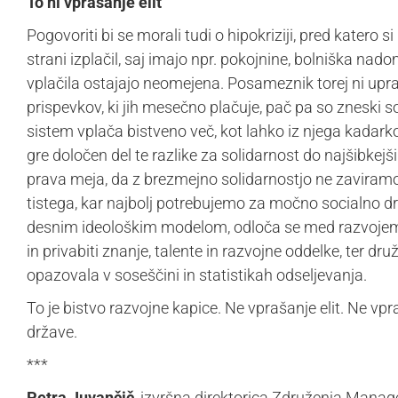
To ni vprašanje elit
Pogovoriti bi se morali tudi o hipokriziji, pred katero 
strani izplačil, saj imajo npr. pokojnine, bolniška na
vplačila ostajajo neomejena. Posameznik torej ni upra
prispevkov, ki jih mesečno plačuje, pač pa so zneski 
sistem vplača bistveno več, kot lahko iz njega kadark
gre določen del te razlike za solidarnost do najšibkejš
prava meja, da z brezmejno solidarnostjo ne zaviramo 
tistega, kar najbolj potrebujemo za močno socialno d
desnim ideološkim modelom, odloča se med razvojem in
in privabiti znanje, talente in razvojne oddelke, ter dru
opazovala v soseščini in statistikah odseljevanja.
To je bistvo razvojne kapice. Ne vprašanje elit. Ne vp
države.
***
Petra Juvančič
, izvršna direktorica Združenja Manag