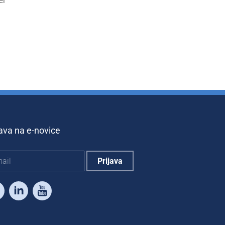
java na e-novice
Facebook
LinkedIn
Youtube