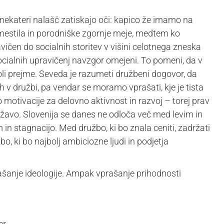
si nekateri nalašč zatiskajo oči: kapico že imamo na
domestila in porodniške zgornje meje, medtem ko
vičen do socialnih storitev v višini celotnega zneska
socialnih upravičenj navzgor omejeni. To pomeni, da v
oli prejme. Seveda je razumeti družbeni dogovor, da
ih v družbi, pa vendar se moramo vprašati, kje je tista
motivacije za delovno aktivnost in razvoj – torej prav
ržavo. Slovenija se danes ne odloča več med levim in
 stagnacijo. Med družbo, ki bo znala ceniti, zadržati
žbo, ki bo najbolj ambiciozne ljudi in podjetja
rašanje ideologije. Ampak vprašanje prihodnosti
er