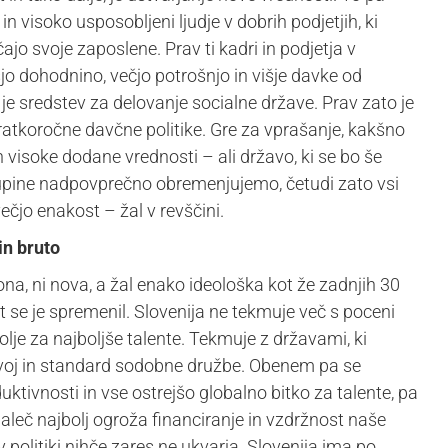
n visoko usposobljeni ljudje v dobrih podjetjih, ki
jo svoje zaposlene. Prav ti kadri in podjetja v
šjo dohodnino, večjo potrošnjo in višje davke od
 je sredstev za delovanje socialne države. Prav zato je
ratkoročne davčne politike. Gre za vprašanje, kakšno
n visoke dodane vrednosti – ali državo, ki se bo še
skupine nadpovprečno obremenjujemo, četudi zato vsi
čjo enakost – žal v revščini.
in bruto
ona, ni nova, a žal enako ideološka kot že zadnjih 30
t se je spremenil. Slovenija ne tekmuje več s poceni
olje za najboljše talente. Tekmuje z državami, ki
azvoj in standard sodobne družbe. Obenem pa se
ivnosti in vse ostrejšo globalno bitko za talente, pa
aleč najbolj ogroža financiranje in vzdržnost naše
 politiki nihče zares ne ukvarja. Slovenija ima po