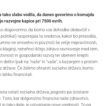
ja tako slabo vodila, da danes govorimo o komajda
o razvojne kapice pri 7500 evrih.
ahko dogovorimo, da bomo vse dohodke obdavčili v
olitika!) razporejala ta sredstva, kakor bo presodila,
azumno ne smiselno in povzroči še večje nepravičnosti,
i blaginji, nenehno iščejo zdravo ravnovesje med tem,
tivnost in gospodarski razvoj ter obenem krepiti
in delitvi ljudi na "naše" in "vaše", s kazanjem s prstom
z države. Če želimo ohraniti socialno državo, bomo
 lahko financirali.
 mora ostati socialna država, pogosto pa izostane
 Tisto, kar dolgoročno financira naše zdravstvo,
in tako dalje, je ustvarjanje nove vrednosti. To pa