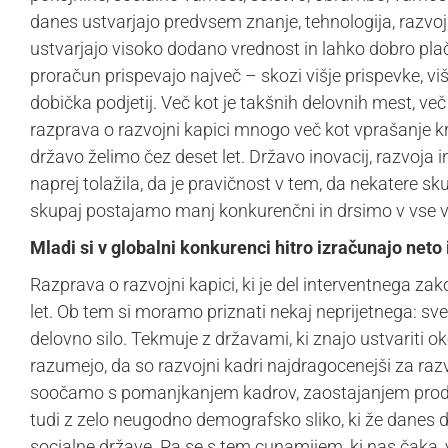
danes ustvarjajo predvsem znanje, tehnologija, razvoj i
ustvarjajo visoko dodano vrednost in lahko dobro plača
proračun prispevajo največ – skozi višje prispevke, vi
dobička podjetij. Več kot je takšnih delovnih mest, več
razprava o razvojni kapici mnogo več kot vprašanje k
državo želimo čez deset let. Državo inovacij, razvoja i
naprej tolažila, da je pravičnost v tem, da nekatere 
skupaj postajamo manj konkurenčni in drsimo v vse ve
Mladi si v globalni konkurenci hitro izračunajo neto 
Razprava o razvojni kapici, ki je del interventnega zak
let. Ob tem si moramo priznati nekaj neprijetnega: sve
delovno silo. Tekmuje z državami, ki znajo ustvariti ok
razumejo, da so razvojni kadri najdragocenejši za r
soočamo s pomanjkanjem kadrov, zaostajanjem produkt
tudi z zelo neugodno demografsko sliko, ki že danes d
socialne države. Pa se s tem cunamijem, ki nas čaka, v