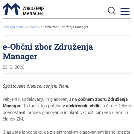
BreadcrumbsTemplate.TITLE_A11Y
Domača stran
Novice
e-Občni zbor Združenja Manager
e-Občni zbor Združenja
Manager
23. 3. 2026
Spoštovane članice, cenjeni člani,
vabljeni k sodelovanju in glasovanju na
občnem zboru Združenja
Manager
. Ta tudi letos poteka
v elektronski obliki
, s čimer želimo
poenostaviti proces glasovanja in hkrati vključiti čim več članic in
članov ZM.
Glasujete lahko tako, da z elektronskim glasovanjem jasno izrazite