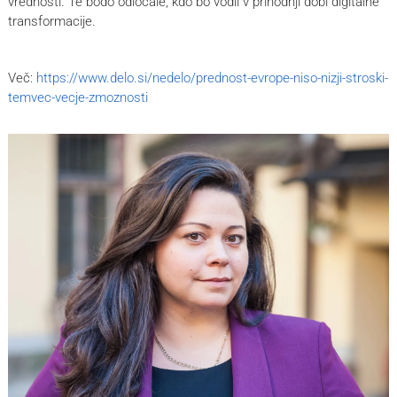
vrednosti. Te bodo odločale, kdo bo vodil v prihodnji dobi digitalne
transformacije.
Več:
https://www.delo.si/nedelo/prednost-evrope-niso-nizji-stroski-
temvec-vecje-zmoznosti