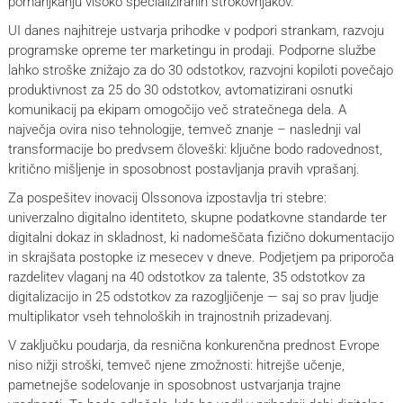
pomanjkanju visoko specializiranih strokovnjakov.
UI danes najhitreje ustvarja prihodke v podpori strankam, razvoju
programske opreme ter marketingu in prodaji. Podporne službe
lahko stroške znižajo za do 30 odstotkov, razvojni kopiloti povečajo
produktivnost za 25 do 30 odstotkov, avtomatizirani osnutki
komunikacij pa ekipam omogočijo več stratečnega dela. A
največja ovira niso tehnologije, temveč znanje – naslednji val
transformacije bo predvsem človeški: ključne bodo radovednost,
kritično mišljenje in sposobnost postavljanja pravih vprašanj.
Za pospešitev inovacij Olssonova izpostavlja tri stebre:
univerzalno digitalno identiteto, skupne podatkovne standarde ter
digitalni dokaz in skladnost, ki nadomeščata fizično dokumentacijo
in skrajšata postopke iz mesecev v dneve. Podjetjem pa priporoča
razdelitev vlaganj na 40 odstotkov za talente, 35 odstotkov za
digitalizacijo in 25 odstotkov za razogljičenje — saj so prav ljudje
multiplikator vseh tehnoloških in trajnostnih prizadevanj.
V zaključku poudarja, da resnična konkurenčna prednost Evrope
niso nižji stroški, temveč njene zmožnosti: hitrejše učenje,
pametnejše sodelovanje in sposobnost ustvarjanja trajne