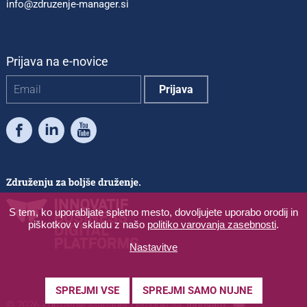
info@zdruzenje-manager.si
Prijava na e-novice
Facebook
LinkedIn
Youtube
S tem, ko uporabljate spletno mesto, dovoljujete uporabo orodij in
piškotkov v skladu z našo
politiko varovanja zasebnosti
.
Nastavitve
SPREJMI VSE
SPREJMI SAMO NUJNE
© 2026 Združenje Manager
|
Produkcija:
Innovatif