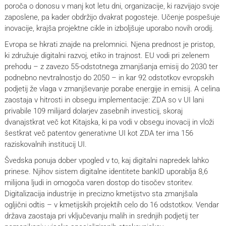
poroča o donosu v manj kot letu dni, organizacije, ki razvijajo svoje
zaposlene, pa kader obdržijo dvakrat pogosteje. Učenje pospešuje
inovacije, krajša projektne cikle in izboljšuje uporabo novih orodij.
Evropa se hkrati znajde na prelomnici. Njena prednost je pristop,
ki združuje digitalni razvoj, etiko in trajnost. EU vodi pri zelenem
prehodu – z zavezo 55-odstotnega zmanjšanja emisij do 2030 ter
podnebno nevtralnostjo do 2050 – in kar 92 odstotkov evropskih
podjetij že vlaga v zmanjševanje porabe energije in emisij. A celina
zaostaja v hitrosti in obsegu implementacije: ZDA so v UI lani
privabile 109 milijard dolarjev zasebnih investicij, skoraj
dvanajstkrat več kot Kitajska, ki pa vodi v obsegu inovacij in vloži
šestkrat več patentov generativne UI kot ZDA ter ima 156
raziskovalnih institucij UI.
Švedska ponuja dober vpogled v to, kaj digitalni napredek lahko
prinese. Njihov sistem digitalne identitete bankID uporablja 8,6
milijona ljudi in omogoča varen dostop do tisočev storitev.
Digitalizacija industrije in precizno kmetijstvo sta zmanjšala
ogljični odtis – v kmetijskih projektih celo do 16 odstotkov. Vendar
država zaostaja pri vključevanju malih in srednjih podjetij ter