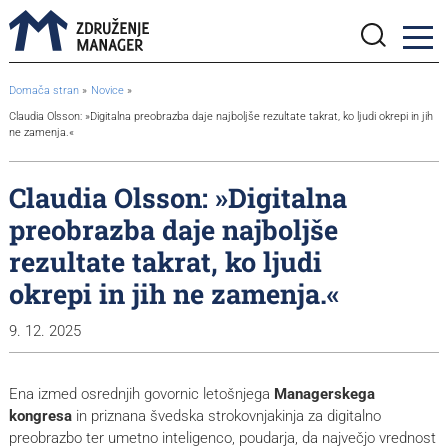
BreadcrumbsTemplate.TITLE_A11Y
Domača stran
Novice
Claudia Olsson: »Digitalna preobrazba daje najboljše rezultate takrat, ko ljudi okrepi in jih
ne zamenja.«
Claudia Olsson: »Digitalna
preobrazba daje najboljše
rezultate takrat, ko ljudi
okrepi in jih ne zamenja.«
9. 12. 2025
Ena izmed osrednjih govornic letošnjega
Managerskega
kongresa
in priznana švedska strokovnjakinja za digitalno
preobrazbo ter umetno inteligenco, poudarja, da največjo vrednost