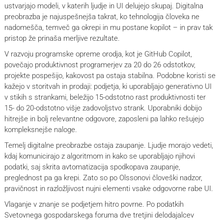
ustvarjajo modeli, v katerih ljudje in UI delujejo skupaj. Digitalna
preobrazba je najuspešnejša takrat, ko tehnologija človeka ne
nadomešča, temveč ga okrepi in mu postane kopilot – in prav tak
pristop že prinaša merljive rezultate.
V razvoju programske opreme orodja, kot je GitHub Copilot,
povečajo produktivnost programerjev za 20 do 26 odstotkov,
projekte pospešijo, kakovost pa ostaja stabilna. Podobne koristi se
kažejo v storitvah in prodaji: podjetja, ki uporabljajo generativno UI
v stikih s strankami, beležijo 15-odstotno rast produktivnosti ter
15- do 20-odstotno višje zadovoljstvo strank. Uporabniki dobijo
hitrejše in bolj relevantne odgovore, zaposleni pa lahko rešujejo
kompleksnejše naloge.
Temelj digitalne preobrazbe ostaja zaupanje. Ljudje morajo vedeti,
kdaj komunicirajo z algoritmom in kako se uporabljajo njihovi
podatki, saj skrita avtomatizacija spodkopava zaupanje,
preglednost pa ga krepi. Zato so po Olssonovi človeški nadzor,
pravičnost in razložljivost nujni elementi vsake odgovorne rabe UI.
Vlaganje v znanje se podjetjem hitro povrne. Po podatkih
Svetovnega gospodarskega foruma dve tretjini delodajalcev