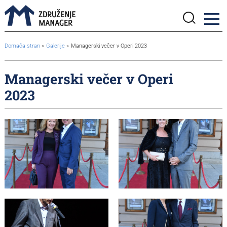
BreadcrumbsTemplate.TITLE_A11Y
Domača stran
Galerije
Managerski večer v Operi 2023
Managerski večer v Operi
2023