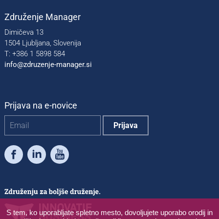
Združenje Manager
Dimičeva 13
1504 Ljubljana, Slovenija
T: +386 1 5898 584
info@zdruzenje-manager.si
Prijava na e-novice
Facebook
LinkedIn
Youtube
S tem, ko uporabljate spletno mesto, dovoljujete uporabo orodij in