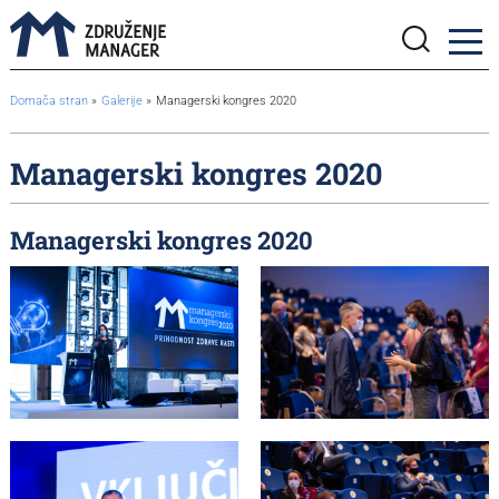
BreadcrumbsTemplate.TITLE_A11Y
Domača stran
Galerije
Managerski kongres 2020
Managerski kongres 2020
Managerski kongres 2020