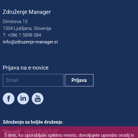
Združenje Manager
Dimičeva 13
1504 Ljubljana, Slovenija
T: +386 1 5898 584
info@zdruzenje-manager.si
Prijava na e-novice
Facebook
LinkedIn
Youtube
S tem, ko uporabljate spletno mesto, dovoljujete uporabo orodij in