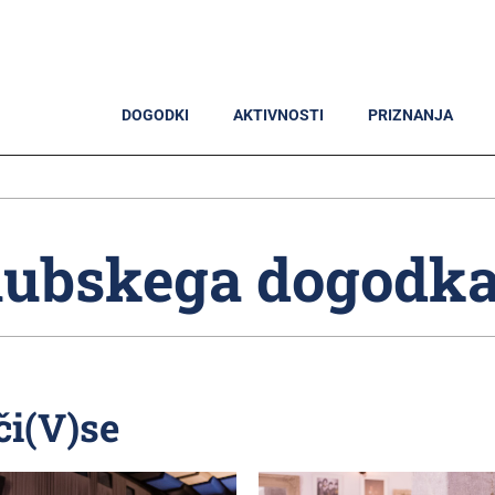
DOGODKI
AKTIVNOSTI
PRIZNANJA
klubskega dogodka
či(V)se