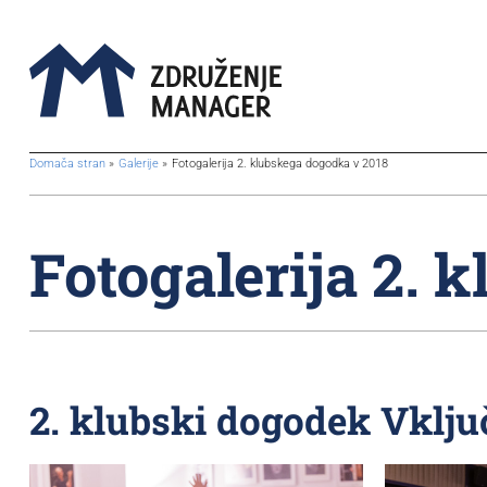
BreadcrumbsTemplate.TITLE_A11Y
Domača stran
Galerije
Fotogalerija 2. klubskega dogodka v 2018
Fotogalerija 2. 
2. klubski dogodek Vklju