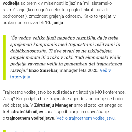
voditelja
so premik v miselnosti iz 'jaz' na 'mi', sistemsko
razmišljanje (ki omogoča celosten pogled, hkrati pa vidi
podrobnosti), zmožnost grajenja odnosov. Kako to vpeljati v
prakso, bomo izvedeli
10. junija
.
"Še vedno veliko ljudi napačno razmišlja, da je treba
sprejemati kompromis med trajnostnimi rešitvami in
dobičkonosnostjo. Ti dve stvari se ne izključujeta,
ampak morata iti z roko v roki. Tudi ekonomski vidik
podjetja zavzema velik in pomemben del trajnostnega
razvoja."
Enzo Smrekar
, manager leta 2020.
Več v
intervjuju
Trajnostno voditeljstvo bo tudi rdeča nit letošnje MQ konference.
Zakaj? Ker podjetja brez trajnostne agende v prihodnje ne bodo
več obstajala. V
Združenju Manager
smo si zato kot enega od
treh
strateških ciljev
zadali spodbujanje in ozaveščanje
o
trajnostnem voditeljstvu
.
Več o trajnostnem voditeljstvu
.