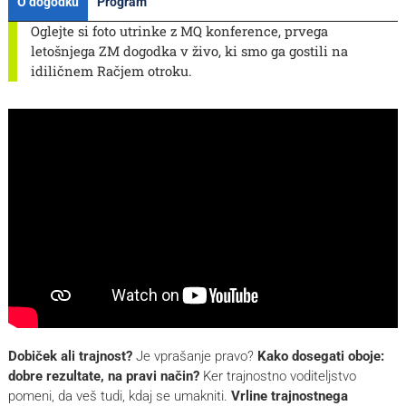
O dogodku
Program
Oglejte si foto utrinke z MQ konference, prvega
letošnjega ZM dogodka v živo, ki smo ga gostili na
idiličnem Račjem otroku.
Dobiček ali trajnost?
Je vprašanje pravo?
Kako dosegati oboje:
dobre rezultate, na pravi način?
Ker trajnostno voditeljstvo
pomeni, da veš tudi, kdaj se umakniti.
Vrline trajnostnega