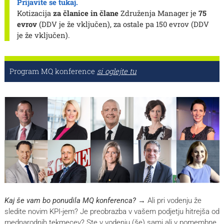
Prijavite se tukaj.
Kotizacija
za članice in člane
Združenja Manager je
75
evrov
(DDV je že vključen), za ostale pa 150 evrov (DDV
je že vključen).
Program MQ konference
si oglejte tu
Kaj še vam bo ponudila MQ konferenca?
→ Ali pri vodenju že
sledite novim KPI-jem? Je preobrazba v vašem podjetju hitrejša od
mednarodnih tekmecev? Ste v vodenju (še) sami ali v pomembne