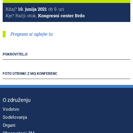
Kdaj?
10. junija 2021
ob 9. uri
Kje? Račji otok,
Kongresni center Brdo
Program si oglejte tu
POKROVITELJI
FOTO UTRINKI Z MQ KONFERENC
O združenju
Vodstvo
Sodelovanja
Organi