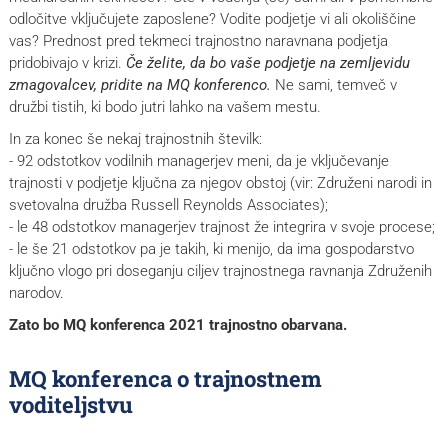
odločitve vključujete zaposlene? Vodite podjetje vi ali okoliščine
vas? Prednost pred tekmeci trajnostno naravnana podjetja
pridobivajo v krizi.
Če želite, da bo vaše podjetje na zemljevidu
zmagovalcev, pridite na MQ konferenco.
Ne sami, temveč v
družbi tistih, ki bodo jutri lahko na vašem mestu.
In za konec še nekaj trajnostnih številk:
- 92 odstotkov vodilnih managerjev meni, da je vključevanje
trajnosti v podjetje ključna za njegov obstoj (vir: Združeni narodi in
svetovalna družba Russell Reynolds Associates);
- le 48 odstotkov managerjev trajnost že integrira v svoje procese;
- le še 21 odstotkov pa je takih, ki menijo, da ima gospodarstvo
ključno vlogo pri doseganju ciljev trajnostnega ravnanja Združenih
narodov.
Zato bo MQ konferenca 2021 trajnostno obarvana.
MQ konferenca o trajnostnem
voditeljstvu