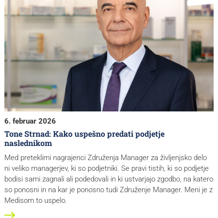
6. februar 2026
Tone Strnad: Kako uspešno predati podjetje
naslednikom
Med preteklimi nagrajenci Združenja Manager za življenjsko delo
ni veliko managerjev, ki so podjetniki. Se pravi tistih, ki so podjetje
bodisi sami zagnali ali podedovali in ki ustvarjajo zgodbo, na katero
so ponosni in na kar je ponosno tudi Združenje Manager. Meni je z
Medisom to uspelo.