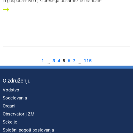
in gospodarstvom, ki presega posamezne mandate.
1
3
4
5
6
7
115
...
...
O združenju
Vodstvo
Sodelovanja
Organi
Observatorij ZM
Sekcije
Splošni pogoji poslovanja