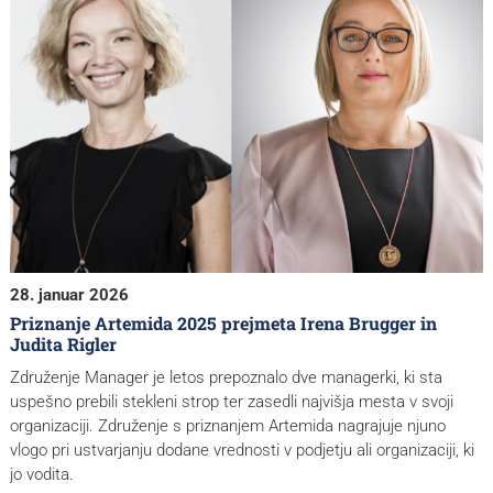
28. januar 2026
Priznanje Artemida 2025 prejmeta Irena Brugger in
Judita Rigler
Združenje Manager je letos prepoznalo dve managerki, ki sta
uspešno prebili stekleni strop ter zasedli najvišja mesta v svoji
organizaciji. Združenje s priznanjem Artemida nagrajuje njuno
vlogo pri ustvarjanju dodane vrednosti v podjetju ali organizaciji, ki
jo vodita.